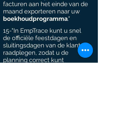
facturen aan het einde van de
maand exporteren naar uw
boekhoudprogramma
."
15-"In EmpTrace kunt u snel
de officiële feestdagen en
sluitingsdagen van de klant
raadplegen, zodat u de
planning correct kunt
organiseren en fouten kunt
voorkomen."
16-"Stuur eenvoudig
handmatig een e-mail
naar
de klant met de
schoonmaakplanning, datum
en wie er komt."
17-"Met één druk op de knop
kunt u met EmpTrace de