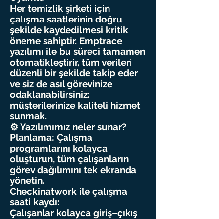
Her temizlik şirketi için
çalışma saatlerinin doğru
şekilde kaydedilmesi kritik
öneme sahiptir. Emptrace
yazılımı ile bu süreci tamamen
otomatikleştirir, tüm verileri
düzenli bir şekilde takip eder
ve siz de asıl görevinize
odaklanabilirsiniz:
müşterilerinize kaliteli hizmet
sunmak.
⚙️ Yazılımımız neler sunar?
Planlama: Çalışma
programlarını kolayca
oluşturun, tüm çalışanların
görev dağılımını tek ekranda
yönetin.
Checkinatwork ile çalışma
saati kaydı:
Çalışanlar kolayca giriş–çıkış