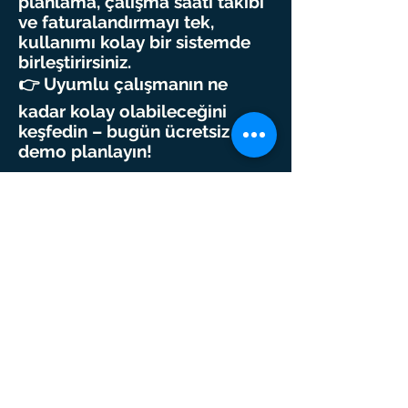
planlama, çalışma saati takibi
ve faturalandırmayı tek,
kullanımı kolay bir sistemde
birleştirirsiniz.
👉 Uyumlu çalışmanın ne
kadar kolay olabileceğini
keşfedin – bugün ücretsiz bir
demo planlayın!
Mail ons!
Bugün yatırım yapın
🧩 Temizlik Şirketleri için
Checkinatwork Uyumlu
Çalışma Saati Takibi
Emptrace yazılımı ile temizlik
şirketinizde giriş–çıkış işlemleri
hem kolay hem de
Checkinatwork’e tamamen
uygun hale gelir. Çalışma saati