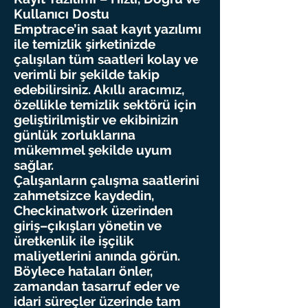
Kullanıcı Dostu
Emptrace’in saat kayıt yazılımı
ile temizlik şirketinizde
çalışılan tüm saatleri kolay ve
verimli bir şekilde takip
edebilirsiniz. Akıllı aracımız,
özellikle temizlik sektörü için
geliştirilmiştir ve ekibinizin
günlük zorluklarına
mükemmel şekilde uyum
sağlar.
Çalışanların çalışma saatlerini
zahmetsizce kaydedin,
Checkinatwork üzerinden
giriş–çıkışları yönetin ve
üretkenlik ile işçilik
maliyetlerini anında görün.
Böylece hataları önler,
zamandan tasarruf eder ve
idari süreçler üzerinde tam